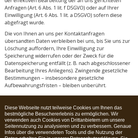
der effektiven Bearbeitung der an uns gerichteten
Anfragen (Art. 6 Abs. 1 lit. f DSGVO) oder auf Ihrer
Einwilligung (Art. 6 Abs. 1 lit. a DSGVO) sofern diese
abgefragt wurde.
Die von Ihnen an uns per Kontaktanfragen
übersandten Daten verbleiben bei uns, bis Sie uns zur
Löschung auffordern, Ihre Einwilligung zur
Speicherung widerrufen oder der Zweck für die
Datenspeicherung entfällt (z. B. nach abgeschlossener
Bearbeitung Ihres Anliegens). Zwingende gesetzliche
Bestimmungen – insbesondere gesetzliche
Aufbewahrungsfristen – bleiben unberührt.
© 2026 Kunstverein Conrad Kayser Sasbachwalden e.V.
Diese Webseite nutzt teilweise Cookies um Ihnen das
Impressum
|
Datenschutzerklärung
bestmögliche Besuchererlebnis zu ermöglichen. Wir
verwenden auch Cookies von Drittanbietern um unsere
Seitennutzung zu analysieren und zu verbessern. Genaue
Infos über die verwendeten Tools und die Nutzung der