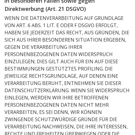
in besonderen Fällen sowie gegen
Direktwerbung (Art. 21 DSGVO)
WENN DIE DATENVERARBEITUNG AUF GRUNDLAGE
VON ART. 6 ABS. 1 LIT. E ODER F DSGVO ERFOLGT,
HABEN SIE JEDERZEIT DAS RECHT, AUS GRÜNDEN, DIE
SICH AUS IHRER BESONDEREN SITUATION ERGEBEN,
GEGEN DIE VERARBEITUNG IHRER
PERSONENBEZOGENEN DATEN WIDERSPRUCH
EINZULEGEN; DIES GILT AUCH FÜR EIN AUF DIESE
BESTIMMUNGEN GESTÜTZTES PROFILING. DIE
JEWEILIGE RECHTSGRUNDLAGE, AUF DENEN EINE
VERARBEITUNG BERUHT, ENTNEHMEN SIE DIESER
DATENSCHUTZERKLÄRUNG. WENN SIE WIDERSPRUCH
EINLEGEN, WERDEN WIR IHRE BETROFFENEN
PERSONENBEZOGENEN DATEN NICHT MEHR
VERARBEITEN, ES SEI DENN, WIR KÖNNEN
ZWINGENDE SCHUTZWÜRDIGE GRÜNDE FÜR DIE
VERARBEITUNG NACHWEISEN, DIE IHRE INTERESSEN,
RECHTE UND FREIHEITEN ÜBERWIEGEN ODER DIE